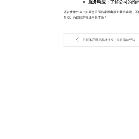
服务响应：
了解公司的预
还在犹豫什么？如果您正面临家用电器安装的难题，不
舒适、高效的家电使用新体验！
四川体育用品器材批发：抓住运动经济的商机