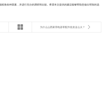
细权衡各种因素，并进行充分的调研和比较。希望本文提供的建议能够帮助您做出明智的选
为什么山西家用电器零配件批发这么火？