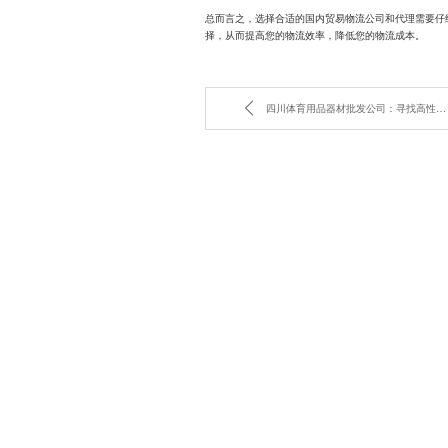
总而言之，选择合适的国内贸易物流公司和代理需要仔
择，从而提高您的物流效率，降低您的物流成本。
四川体育用品器材批发公司：寻找高性价比产品的秘诀是什么？