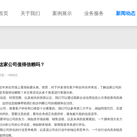
首页
关于我们
案例展示
业务服务
新闻动态
这家公司值得信赖吗？
览：1868次
近年来在市场上逐渐崭露头角。然而，对于许多潜在客户和合作伙伴来说，了解这家公司的
是否值得信赖呢？本文将尝试从多个角度进行客观分析。
信息、经营范围、以及相关的资质认证。我们可以通过国家企业信用信息公示系统查询其相
。这些信息能够帮助我们初步判断公司的规模和合法性。
公司，查看客户评价和口碑是十分重要的。我们可以参考第三方平台，例如阿里巴巴、百度
的评价。需要注意的是，要综合考虑正负面评价，避免被片面的信息误导。
要评估公司的实力，例如其市场份额、销售业绩、以及未来的发展规划。一个拥有强大实力
过分析公司的公开信息，例如财务报表、新闻报道等来进行评估。
限公司所在的行业竞争格局，以及该公司在行业中的地位和竞争力。一个在行业内具有较高
值得信赖。