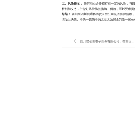
任何商业合作都存在一定的风险，与四
五、风险提示：
权利和义务，并做好风险防范措施。例如，可以要求提
要判断四川贝通扬商贸有限公司是否值得信赖，
总结：
慎做出决策。单凭一篇简单的文章无法完全判断一家公
四川诺佰世电子商务有限公司：电商巨头如何玩转家电市场？