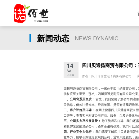
新闻动态
NEWS DYNAMIC
14
四川贝通扬商贸有限公司：
Apr
2025
作者：四川诺佰世电子商务有限公司 浏
四川贝通扬商贸有限公司，一家位于四川的商贸公司，
信誉度至关重要。那么，四川贝通扬商贸有限公司究竟
首先，我们需要了解公司的注册
一、公司背景及资质：
关信息，例如注册资本、经营年限、是否有违规记录等
在网上搜索四川贝通扬商贸有限
二、客户评价及口碑：
口碑等，查看客户对该公司产品、服务、以及合作体验
除了资质和口碑，我们还需
三、公司实力及发展前景：
和良好发展前景的公司，通常更值得信赖。我们可以通
我们需要了解四川贝通扬商贸有
四、行业竞争力分析：
竞争力，能够长期稳定发展的公司，通常风险较低，更