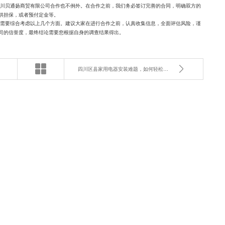
川贝通扬商贸有限公司合作也不例外。在合作之前，我们务必签订完善的合同，明确双方的
供担保，或者预付定金等。
需要综合考虑以上几个方面。建议大家在进行合作之前，认真收集信息，全面评估风险，谨
司的信誉度，最终结论需要您根据自身的调查结果得出。
四川区县家用电器安装难题，如何轻松解决？